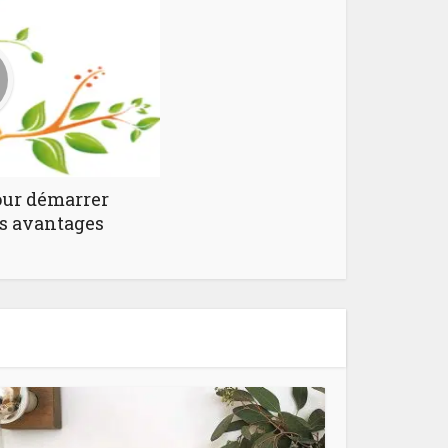
our démarrer
ls avantages