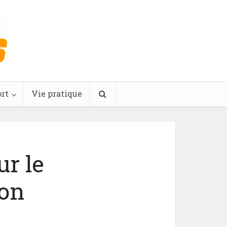
rt
Vie pratique
ur le
ion