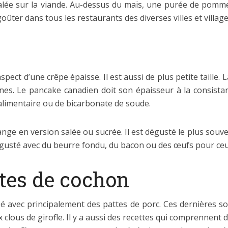
lée sur la viande. Au-dessus du maïs, une purée de pommes 
oûter dans tous les restaurants des diverses villes et villag
pect d’une crêpe épaisse. Il est aussi de plus petite taille. 
nes. Le pancake canadien doit son épaisseur à la consistanc
 alimentaire ou de bicarbonate de soude.
e en version salée ou sucrée. Il est dégusté le plus souvent
dégusté avec du beurre fondu, du bacon ou des œufs pour ceux
ttes de cochon
isé avec principalement des pattes de porc. Ces dernières 
 clous de girofle. Il y a aussi des recettes qui comprennent