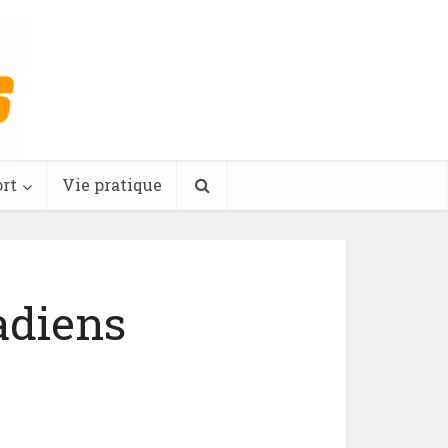
rt
Vie pratique
adiens