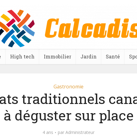
e
High tech
Immobilier
Jardin
Santé
Spo
Gastronomie
lats traditionnels can
à déguster sur place
4 ans
par
Administrateur