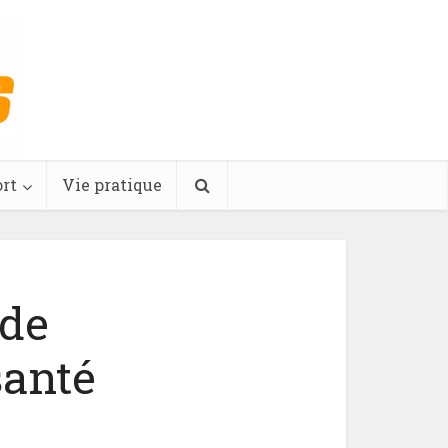
rt
Vie pratique
 de
santé