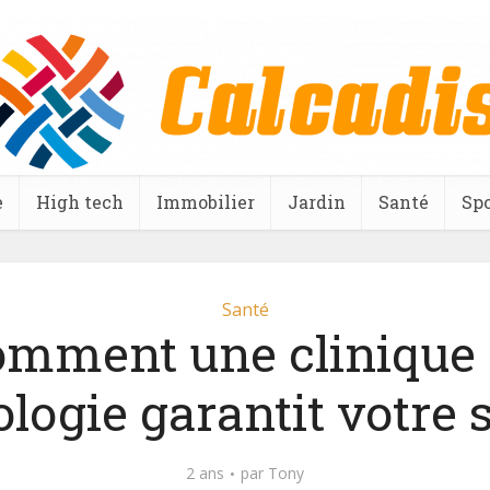
e
High tech
Immobilier
Jardin
Santé
Spo
Santé
mment une clinique
ologie garantit votre 
2 ans
par
Tony