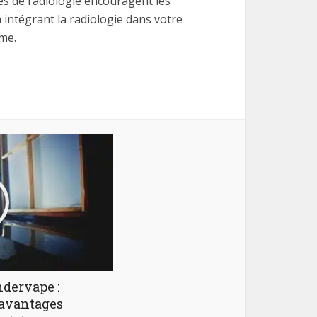
ues de radiologie encouragent les
 intégrant la radiologie dans votre
me.
dervape :
 avantages