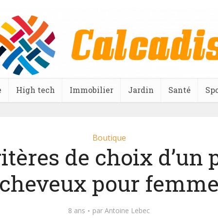
e
High tech
Immobilier
Jardin
Santé
Spo
Boutique
ritères de choix d’un 
cheveux pour femm
8 ans
par
Antoine Lebec