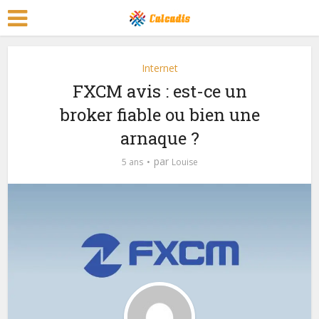
Internet
FXCM avis : est-ce un
broker fiable ou bien une
arnaque ?
par
5 ans
Louise