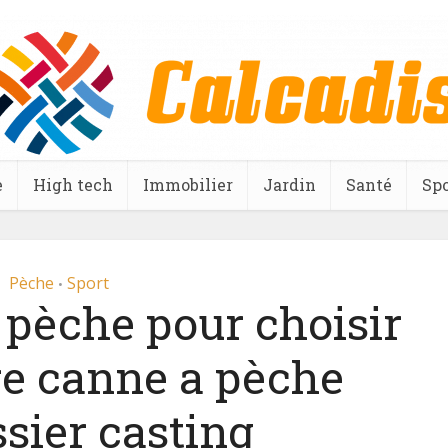
e
High tech
Immobilier
Jardin
Santé
Spo
Pèche
Sport
•
pèche pour choisir
re canne a pèche
sier casting