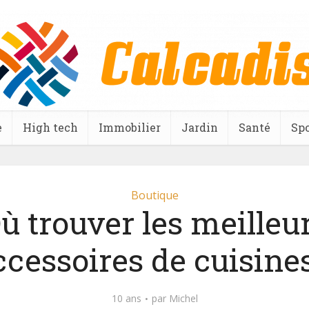
e
High tech
Immobilier
Jardin
Santé
Spo
Boutique
ù trouver les meilleu
ccessoires de cuisines
10 ans
par
Michel