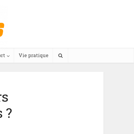
rt
Vie pratique
rs
 ?