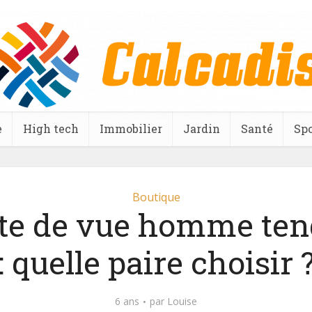
e
High tech
Immobilier
Jardin
Santé
Spo
Boutique
te de vue homme te
: quelle paire choisir 
6 ans
par
Louise