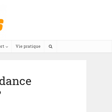
rt
Vie pratique
ndance
?