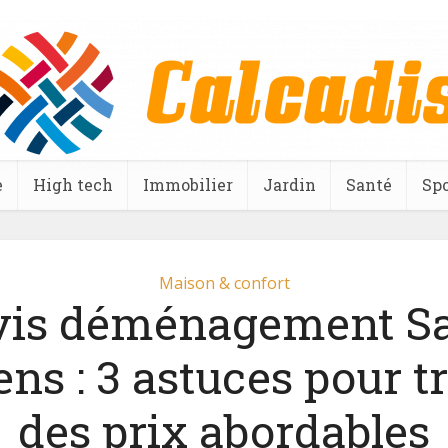
e
High tech
Immobilier
Jardin
Santé
Spo
Maison & confort
vis déménagement Sa
ns : 3 astuces pour t
des prix abordables