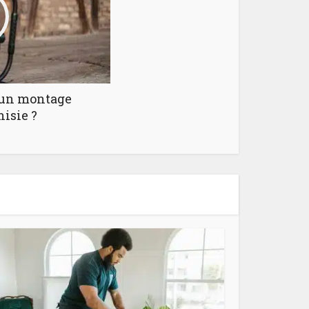
d’un montage
isie ?