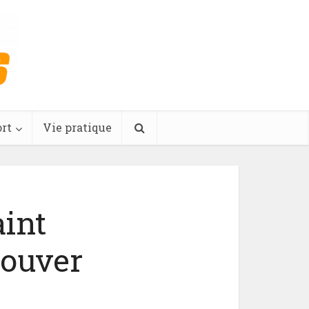
rt
Vie pratique
int
rouver