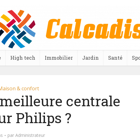
e
High tech
Immobilier
Jardin
Santé
Spo
Maison & confort
 meilleure centrale
r Philips ?
ns
par
Administrateur