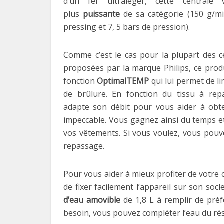
d’un fer ultraléger, cette centrale
plus
puissante
de sa catégorie (150 g/min
pressing et 7, 5 bars de pression).
Comme c’est le cas pour la plupart des c
proposées par la marque Philips, ce prod
fonction
OptimalTEMP
qui lui permet de li
de brûlure. En fonction du tissu à repas
adapte son débit pour vous aider à obte
impeccable. Vous gagnez ainsi du temps et
vos vêtements. Si vous voulez, vous pouv
repassage.
Pour vous aider à mieux profiter de votre 
de fixer facilement l’appareil sur son socl
d’eau amovible
de 1,8 L à remplir de pré
besoin, vous pouvez compléter l’eau du rése