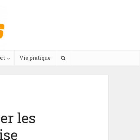
rt
Vie pratique
er les
ise