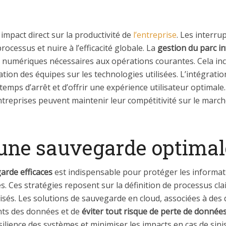
impact direct sur la productivité de
l’entreprise
. Les interr
ocessus et nuire à l’efficacité globale. La
gestion du parc i
s numériques nécessaires aux opérations courantes. Cela incl
rmation des équipes sur les technologies utilisées. L’intégrat
 temps d’arrêt et d’offrir une expérience utilisateur optimale
ntreprises peuvent maintenir leur compétitivité sur le marc
 une sauvegarde optima
arde efficaces
est indispensable pour protéger les informati
s. Ces stratégies reposent sur la définition de processus cla
lisés. Les solutions de sauvegarde en cloud, associées à des
nts des données et de
éviter tout risque de perte de donnée
silience des systèmes et minimiser les impacts en cas de sini