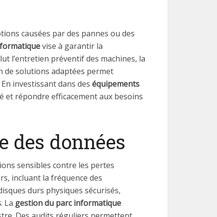
uptions causées par des pannes ou des
nformatique
vise à garantir la
ut l’entretien préventif des machines, la
ion de solutions adaptées permet
. En investissant dans des
équipements
hé et répondre efficacement aux besoins
le des données
ons sensibles contre les pertes
irs, incluant la fréquence des
 disques durs physiques sécurisés,
s
. La
gestion du parc informatique
stre. Des audits réguliers permettent