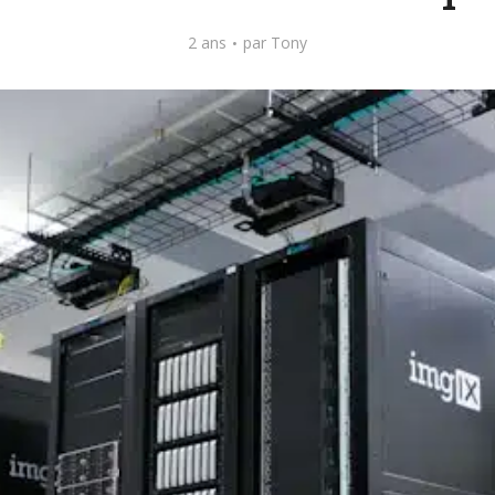
2 ans
par
Tony