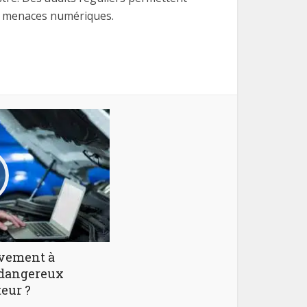
des menaces numériques.
ivement à
e dangereux
eur ?